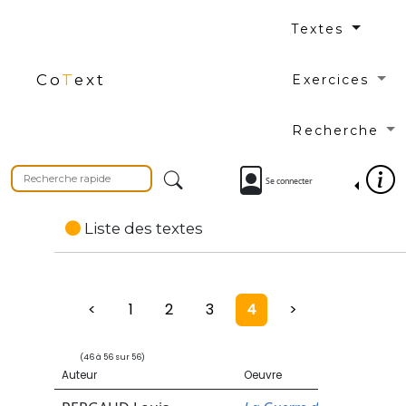
Textes
Co
T
ext
Exercices
Recherche
Se connecter
Liste des textes
<
1
2
3
4
>
(46 à 56 sur 56)
Auteur
Oeuvre