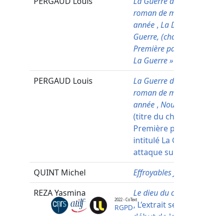
PERGAUD
Louis
La Guerre des boutons, L
roman de ma douzième
année
,
La Déclaration de
Guerre, (chapitre 1), in
Première partie intitulée 
La Guerre »
PERGAUD
Louis
La Guerre des boutons, L
roman de ma douzième
année
,
Nouvelles bataille
(titre du chapitre) in
Première partie : Livre I
intitulé La Guerre. (Un
attaque surprise)
QUINT
Michel
Effroyables Jardins
,
REZA
Yasmina
Le dieu du carnage
2022 - CoText
, L’extrait se situe au
RGPD
début de la pièce. (Une